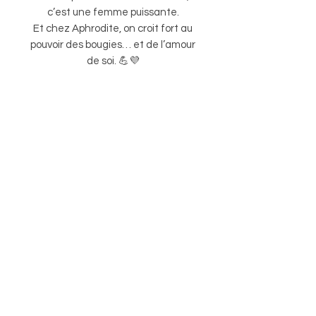
c’est une femme puissante.
Et chez Aphrodite, on croit fort au
pouvoir des bougies… et de l’amour
de soi. 💪💜
Les bougies sont vendues
complètes,
mais une fois consumée vous
pouvez de nouveau la remplir
avec...
Les
recharges