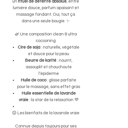
un
rituel de détente absolue
, entre
lumière douce, parfum apaisant et
massage fondant. Oui, tout ça
dans une seule bougie. ✨
🌿 Une composition clean & ultra
cocooning
Cire de soja
: naturelle, végétale
et douce pour la peau
Beurre de karité
: nourrit,
assouplit et chouchoute
l’épiderme
Huile de coco
: glisse parfaite
pour le massage, sans effet gras
Huile essentielle de lavande
vraie
: la star de la relaxation 💜
😌 Les bienfaits de la lavande vraie
Connue depuis toujours pour ses