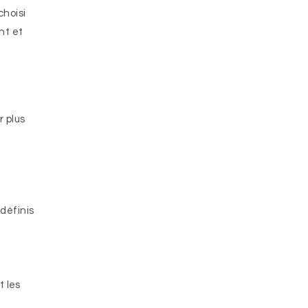
choisi
nt et
r plus
 définis
t les