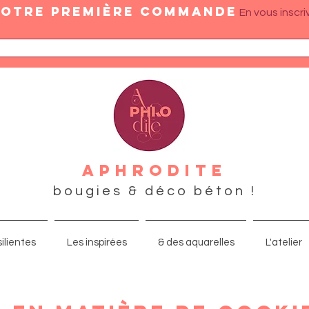
 votre première commande
En vous inscri
APHRODITE
bougies & déco béton !
ilientes
Les inspirées
& des aquarelles
L'atelier