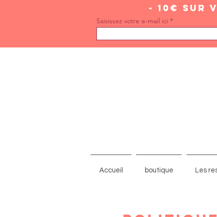
- 10€ sur
Saisissez votre e-mail ici
Accueil
boutique
Les res