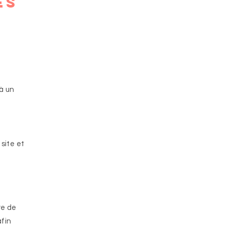
es
 à un
site et
re de
afin